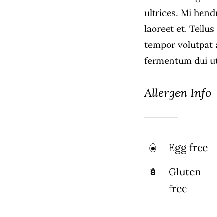
ultrices. Mi hend
laoreet et. Tellu
tempor volutpat
fermentum dui ut 
Allergen Info
Egg free
Gluten
free