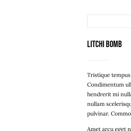
Litchi Bomb
Tristique tempu
Condimentum ull
hendrerit mi null
nullam scelerisq
pulvinar. Commo
Amet arcu eget n